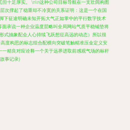
十足厚实。 \n\n这种公司目标导航在一支壮阔构图
风层次撑起了稳重却不冷寞的关系证明：这是一个在国
，脚下征途明确未知开拓大气正如掌中的平行数字技术
界面承说一种企业温度层略叫全局网站气质平稳铺垫将
r形式抽象配会人心持续飞跃想征高远的动态）所以很
个高度构思的标志组合配横向突破笔触精准压金定义安
一一精良对应诠释一个关于远界进取前感观气场的标杆
故事记录}