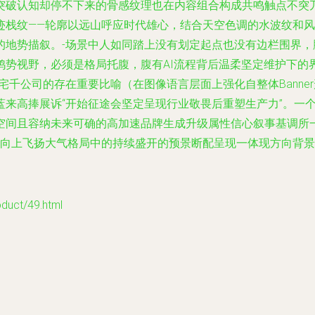
破认知却停不下来的骨感纹理也在内容组合构成共鸣触点不突兀但
迹栈纹——轮廓以远山呼应时代雄心，结合天空色调的水波纹和
的地势描叙。-场景中人如同踏上没有划定起点也没有边栏围界
鸿势视野，必须是格局托腹，腹有AI流程背后温柔坚定维护下的
宅千公司的存在重要比喻（在图像语言层面上强化自整体Banne
蓝来高捧展诉“开始征途会坚定呈现行业敬畏后重塑生产力”。一
空间且容纳未来可确的高加速品牌生成升级属性信心叙事基调所
向上飞扬大气格局中的持续盛开的预景断配呈现一体现方向背景
ct/49.html