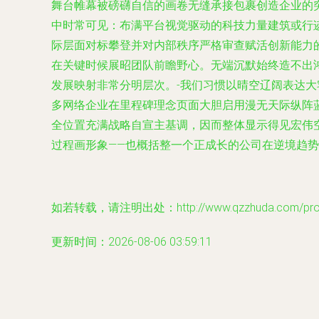
舞台帷幕被磅礴自信的画卷无缝承接包裹创造企业的突
中时常可见：布满平台视觉驱动的科技力量建筑或行
际层面对标攀登并对内部秩序严格审查赋活创新能力
在关键时候展昭团队前瞻野心。无端沉默始终造不出
发展映射非常分明层次。-我们习惯以晴空辽阔表达大
多网络企业在里程碑理念页面大胆启用漫无天际纵阵
全位置充满战略自宣主基调，因而整体显示得见宏伟
过程画形象——也概括整一个正成长的公司在逆境趋势
如若转载，请注明出处：http://www.qzzhuda.com/produ
更新时间：2026-08-06 03:59:11